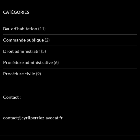
CATÉGORIES
Baux d'habitation
(11)
Commande publique
(2)
Droit administratif
(5)
Procédure administrative
(6)
Procédure civile
(9)
Contact
:
contact@cyrilperriez-avocat.fr