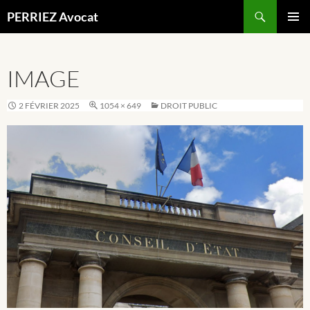
Recherche
PERRIEZ Avocat
ALLER
MENU
AU
PRINCI
CONTENU
IMAGE
2 FÉVRIER 2025
1054 × 649
DROIT PUBLIC