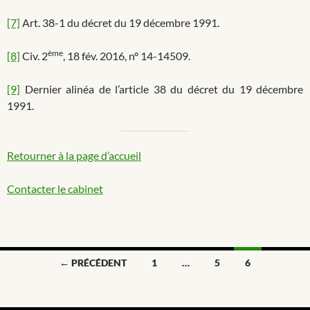
[7]
Art. 38-1 du décret du 19 décembre 1991.
ème
[8]
Civ. 2
, 18 fév. 2016, n° 14-14509.
[9]
Dernier alinéa de l’article 38 du décret du 19 décembre
1991.
Retourner à la page d’accueil
Contacter le cabinet
Navigation
← PRÉCÉDENT
1
…
5
6
des