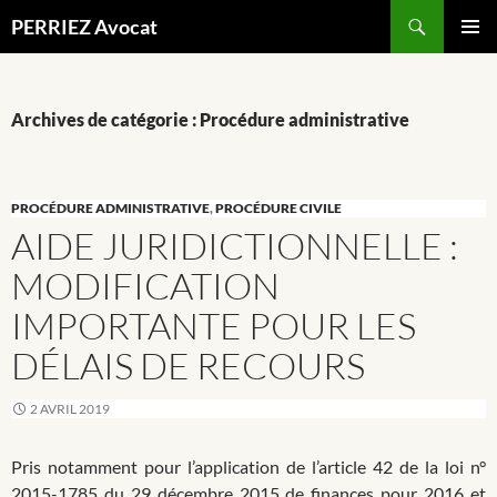
Recherche
PERRIEZ Avocat
ALLER
MENU
AU
PRINCI
CONTENU
Archives de catégorie : Procédure administrative
PROCÉDURE ADMINISTRATIVE
,
PROCÉDURE CIVILE
AIDE JURIDICTIONNELLE :
MODIFICATION
IMPORTANTE POUR LES
DÉLAIS DE RECOURS
2 AVRIL 2019
Pris notamment pour l’application de l’article 42 de la loi n°
2015-1785 du 29 décembre 2015 de finances pour 2016 et