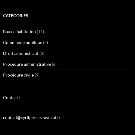
CATÉGORIES
Baux d'habitation
(11)
Commande publique
(2)
Droit administratif
(5)
Procédure administrative
(6)
Procédure civile
(9)
Contact
:
contact@cyrilperriez-avocat.fr