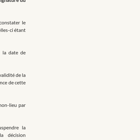
 constater le
elles-ci étant
e la date de
alidité de la
ence de cette
 non-lieu par
uspendre la
la décision