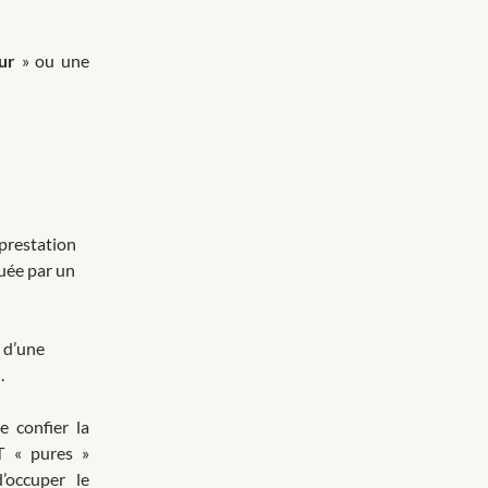
ur
» ou une
 prestation
uée par un
 d’une
.
e confier la
T « pures »
’occuper le