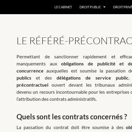
ALLER AU CONTENU
LE CABINET
DROIT PUBLIC
DROIT PRIV
LE RÉFÉRÉ-PRÉCONTRA
Permettant de sanctionner rapidement et effica
manquements aux
obligations de publicité et 
concurrence
auxquelles est soumise la passation 
publics
et des
délégations de service public
,
précontractuel
ouvert devant les tribunaux adminis
devenu un recours incontournable pour les entreprises 
l’attribution des contrats administratifs.
Quels sont les contrats concernés ?
La passation du contrat doit être soumise à des
ob