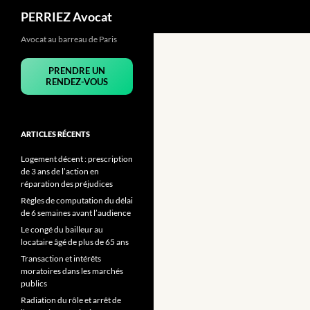
Recherche
PERRIEZ Avocat
Avocat au barreau de Paris
PRENDRE UN
RENDEZ-VOUS
ARTICLES RÉCENTS
Logement décent : prescription
de 3 ans de l’action en
réparation des préjudices
Règles de computation du délai
de 6 semaines avant l’audience
Le congé du bailleur au
locataire âgé de plus de 65 ans
Transaction et intérêts
moratoires dans les marchés
publics
Radiation du rôle et arrêt de