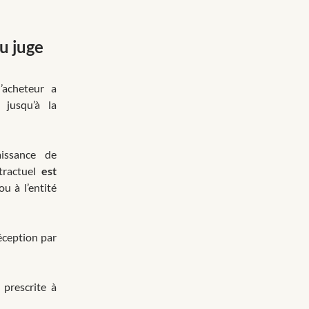
du juge
’acheteur a
jusqu’à la
aissance de
ntractuel
est
u à l’entité
réception par
 prescrite à