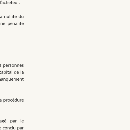
l’acheteur.
a nullité du
une pénalité
es personnes
apital de la
 manquement
 la procédure
gagé par le
e conclu par