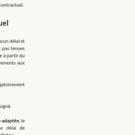
contractuel.
uel
cun délai et
t pas tenues
e à partir du
uements aux
igatoirement
signé.
 adaptée
, le
le délai de
lisées
.