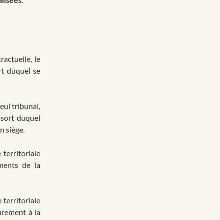
actuelle, le
rt duquel se
eul tribunal,
ssort duquel
n siège.
territoriale
ments de la
 territoriale
urement à la