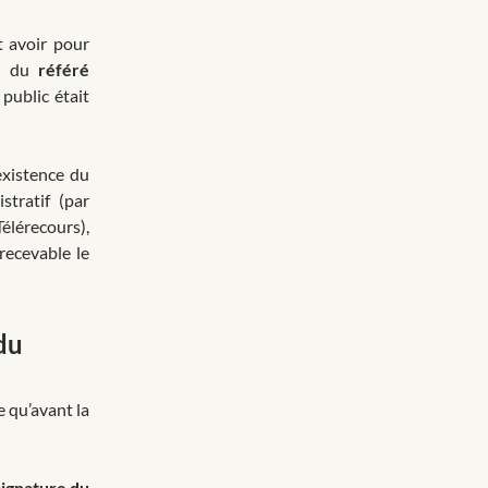
t avoir pour
ie du
référé
 public était
existence du
stratif (par
élérecours),
recevable le
 du
e qu’avant la
signature du