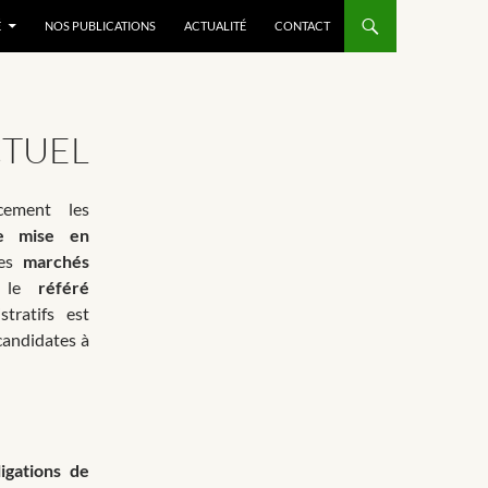
É
NOS PUBLICATIONS
ACTUALITÉ
CONTACT
CTUEL
cement les
de mise en
des
marchés
 le
référé
tratifs est
candidates à
ligations de