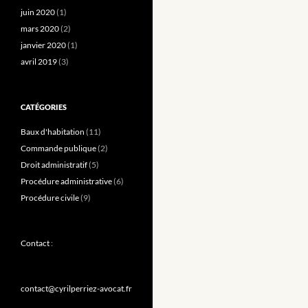
juin 2020
(1)
mars 2020
(2)
janvier 2020
(1)
avril 2019
(3)
CATÉGORIES
Baux d'habitation
(11)
Commande publique
(2)
Droit administratif
(5)
Procédure administrative
(6)
Procédure civile
(9)
Contact
:
contact@cyrilperriez-avocat.fr