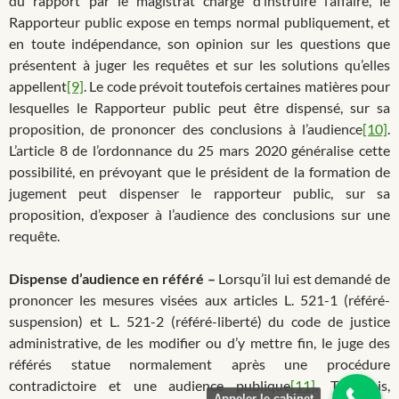
du rapport par le magistrat chargé d’instruire l’affaire, le
Rapporteur public expose en temps normal publiquement, et
en toute indépendance, son opinion sur les questions que
présentent à juger les requêtes et sur les solutions qu’elles
appellent
[9]
. Le code prévoit toutefois certaines matières pour
lesquelles le Rapporteur public peut être dispensé, sur sa
proposition, de prononcer des conclusions à l’audience
[10]
.
L’article 8 de l’ordonnance du 25 mars 2020 généralise cette
possibilité, en prévoyant que le président de la formation de
jugement peut dispenser le rapporteur public, sur sa
proposition, d’exposer à l’audience des conclusions sur une
requête.
Dispense d’audience en référé –
Lorsqu’il lui est demandé de
prononcer les mesures visées aux articles L. 521-1 (référé-
suspension) et L. 521-2 (référé-liberté) du code de justice
administrative, de les modifier ou d’y mettre fin, le juge des
référés statue normalement après une procédure
contradictoire et une audience publique
[11]
. Toutefois,
Appeler le cabinet