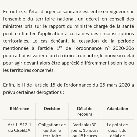
En outre, si l’état d’urgence sanitaire est entré en vigueur sur
l’ensemble du territoire national, un décret en conseil des
ministres pris sur le rapport du ministre chargé de la santé
peut en limiter l’application à certaines des circonscriptions
territoriales. Le cas échéant, la cessation de la période
er
mentionnée à l’article 1
de l’ordonnance n° 2020-306
pourrait ainsi varier d’un territoire à un autre, le nouveau délai
pour agir devant alors être apprécié différemment selon le ou
les territoires concernés.
Enfin, le II de l’article 15 de l’ordonnance du 25 mars 2020 a
prévu certaines dérogations :
Référence
Décision
Délai de
Adaptation
recours
Art. L. 512-1
Obligations de
Variable (30
Le point de
du CESEDA
quitter le
jours, 15 jours
départ du
territoire
ou 48 heures
délai de