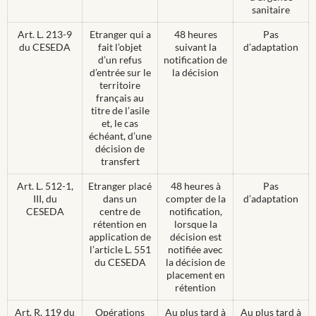
sanitaire
Art. L. 213-9
Etranger qui a
48 heures
Pas
du CESEDA
fait l’objet
suivant la
d’adaptation
d’un refus
notification de
d’entrée sur le
la décision
territoire
français au
titre de l’asile
et, le cas
échéant, d’une
décision de
transfert
Art. L. 512-1,
Etranger placé
48 heures à
Pas
III, du
dans un
compter de la
d’adaptation
CESEDA
centre de
notification,
rétention en
lorsque la
application de
décision est
l’article L. 551
notifiée avec
du CESEDA
la décision de
placement en
rétention
Art. R. 119 du
Opérations
Au plus tard à
Au plus tard à