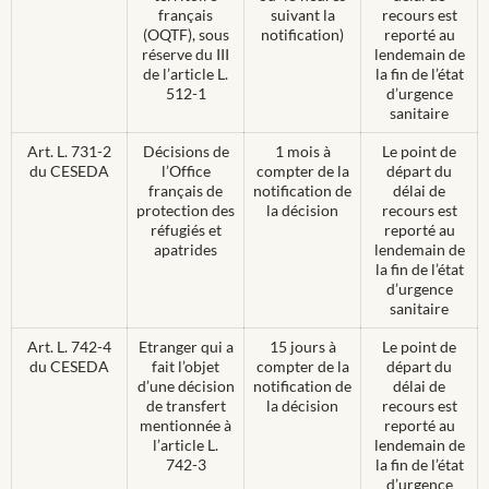
français
suivant la
recours est
(OQTF), sous
notification)
reporté au
réserve du III
lendemain de
de l’article L.
la fin de l’état
512-1
d’urgence
sanitaire
Art. L. 731-2
Décisions de
1 mois à
Le point de
du CESEDA
l’Office
compter de la
départ du
français de
notification de
délai de
protection des
la décision
recours est
réfugiés et
reporté au
apatrides
lendemain de
la fin de l’état
d’urgence
sanitaire
Art. L. 742-4
Etranger qui a
15 jours à
Le point de
du CESEDA
fait l’objet
compter de la
départ du
d’une décision
notification de
délai de
de transfert
la décision
recours est
mentionnée à
reporté au
l’article L.
lendemain de
742-3
la fin de l’état
d’urgence