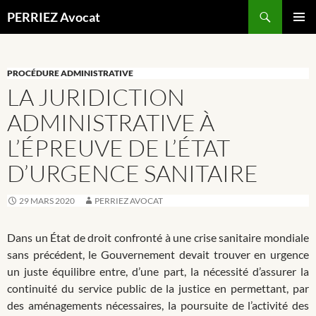
Recherche
PERRIEZ Avocat
ALLER
MENU
AU
PRINCI
CONTENU
PROCÉDURE ADMINISTRATIVE
LA JURIDICTION
ADMINISTRATIVE À
L’ÉPREUVE DE L’ÉTAT
D’URGENCE SANITAIRE
29 MARS 2020
PERRIEZ AVOCAT
Dans un État de droit confronté à une crise sanitaire mondiale
sans précédent, le Gouvernement devait trouver en urgence
un juste équilibre entre, d’une part, la nécessité d’assurer la
continuité du service public de la justice en permettant, par
des aménagements nécessaires, la poursuite de l’activité des