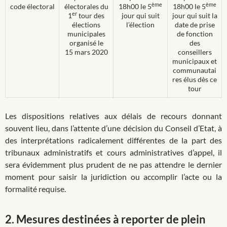
ème
ème
code électoral
électorales du
18h00 le 5
18h00 le 5
er
1
tour des
jour qui suit
jour qui suit la
élections
l’élection
date de prise
municipales
de fonction
organisé le
des
15 mars 2020
conseillers
municipaux et
communautai
res élus dès ce
tour
Les dispositions relatives aux délais de recours donnant
souvent lieu, dans l’attente d’une décision du Conseil d’Etat, à
des interprétations radicalement différentes de la part des
tribunaux administratifs et cours administratives d’appel, il
sera évidemment plus prudent de ne pas attendre le dernier
moment pour saisir la juridiction ou accomplir l’acte ou la
formalité requise.
2.
Mesures destinées à reporter de plein