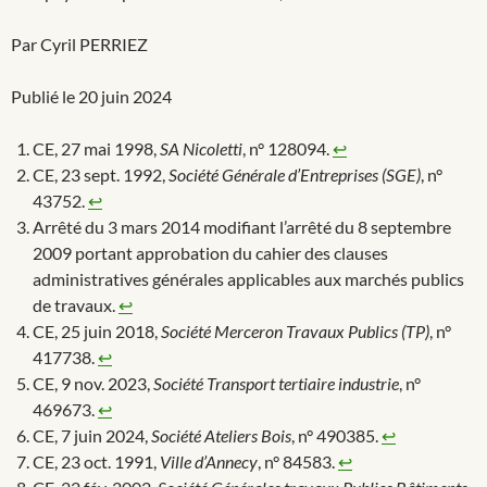
Par Cyril PERRIEZ
Publié le 20 juin 2024
CE, 27 mai 1998,
SA Nicoletti
, n° 128094.
↩︎
CE, 23 sept. 1992,
Société Générale d’Entreprises (SGE)
, n°
43752.
↩︎
Arrêté du 3 mars 2014 modifiant l’arrêté du 8 septembre
2009 portant approbation du cahier des clauses
administratives générales applicables aux marchés publics
de travaux.
↩︎
CE, 25 juin 2018,
Société Merceron Travaux Publics (TP)
, n°
417738.
↩︎
CE, 9 nov. 2023,
Société Transport tertiaire industrie
, n°
469673.
↩︎
CE, 7 juin 2024,
Société Ateliers Bois
, n° 490385.
↩︎
CE, 23 oct. 1991,
Ville d’Annecy
, n° 84583.
↩︎