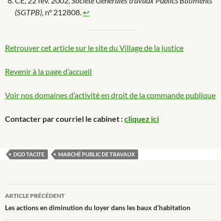
CE, 22 fév. 2002,
Société Générales travaux Publics Bâtiments
(SGTPB)
, n° 212808.
↩︎
Retrouver cet article sur le site du Village de la justice
Revenir à la page d’accueil
Voir nos domaines d’activité en droit de la commande publique
Contacter par courriel le cabinet :
cliquez ici
DGD TACITE
MARCHÉ PUBLIC DE TRAVAUX
Navigation
ARTICLE PRÉCÉDENT
des
Les actions en diminution du loyer dans les baux d’habitation