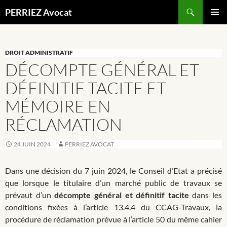
Recherche
PERRIEZ Avocat
ALLER
MENU
AU
PRINCI
CONTENU
DROIT ADMINISTRATIF
DÉCOMPTE GÉNÉRAL ET
DÉFINITIF TACITE ET
MÉMOIRE EN
RÉCLAMATION
24 JUIN 2024
PERRIEZ AVOCAT
Dans une décision du 7 juin 2024, le Conseil d’Etat a précisé
que lorsque le titulaire d’un marché public de travaux se
prévaut d’un
décompte général et définitif tacite
dans les
conditions fixées à l’article 13.4.4 du CCAG-Travaux, la
procédure de réclamation prévue à l’article 50 du même cahier